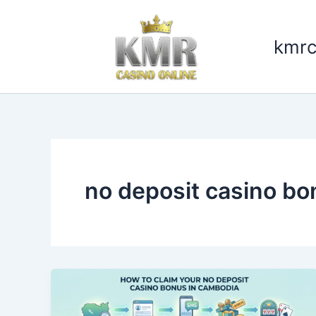
Skip
to
kmrc
content
no deposit casino b