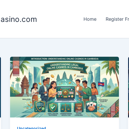
asino.com
Home
Register F
Uncategorized