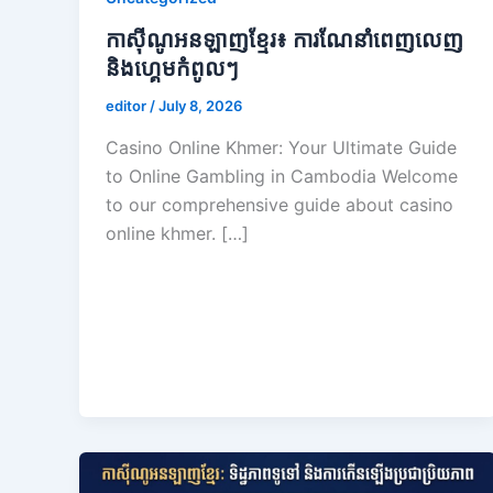
កាស៊ីណូអនឡាញខ្មែរ៖ ការណែនាំពេញលេញ
និងហ្គេមកំពូលៗ
editor
/
July 8, 2026
Casino Online Khmer: Your Ultimate Guide
to Online Gambling in Cambodia Welcome
to our comprehensive guide about casino
online khmer. […]