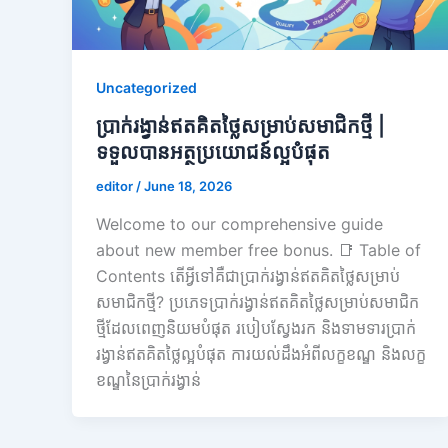
Uncategorized
ប្រាក់រង្វាន់ឥតគិតថ្លៃសម្រាប់សមាជិកថ្មី |
ទទួលបានអត្ថប្រយោជន៍ល្អបំផុត
editor
/
June 18, 2026
Welcome to our comprehensive guide
about new member free bonus. 📑 Table of
Contents តើអ្វីទៅគឺជាប្រាក់រង្វាន់ឥតគិតថ្លៃសម្រាប់
សមាជិកថ្មី? ប្រភេទប្រាក់រង្វាន់ឥតគិតថ្លៃសម្រាប់សមាជិក
ថ្មីដែលពេញនិយមបំផុត របៀបស្វែងរក និងទាមទារប្រាក់
រង្វាន់ឥតគិតថ្លៃល្អបំផុត ការយល់ដឹងអំពីលក្ខខណ្ឌ និងលក្ខ
ខណ្ឌនៃប្រាក់រង្វាន់