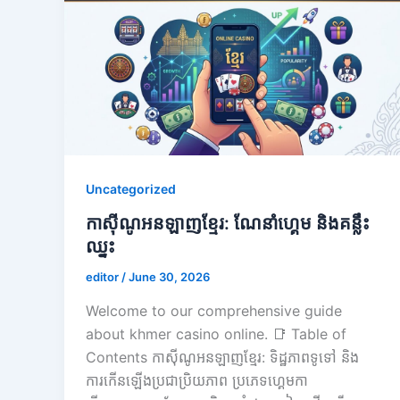
Uncategorized
កាស៊ីណូអនឡាញខ្មែរ: ណែនាំហ្គេម និងគន្លឹះ
ឈ្នះ
editor
/
June 30, 2026
Welcome to our comprehensive guide
about khmer casino online. 📑 Table of
Contents កាស៊ីណូអនឡាញខ្មែរ: ទិដ្ឋភាពទូទៅ និង
ការកើនឡើងប្រជាប្រិយភាព ប្រភេទហ្គេមកា