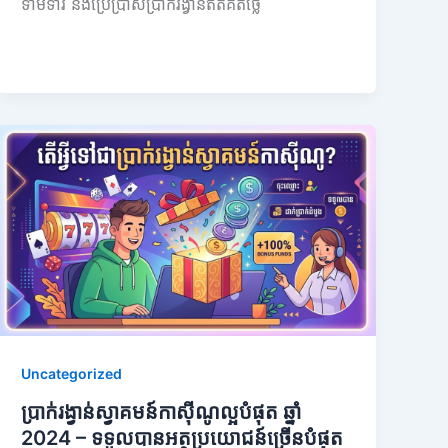
ទាមទារ និងប្រើប្រាស់ប្រាក់រង្វាន់ឥតគិតថ្លៃ
Uncategorized
ប្រាក់រង្វាន់ស្វាគមន៍កាស៊ីណូល្អបំផុត ឆ្នាំ
2024 – ទទួលបានអត្ថប្រយោជន៍ច្រើនបំផុត