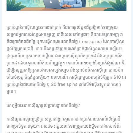
ប្រាក់រង្វាន់កាស៊ីណូគ្មានការដាក់ប្រាក់ គឺជាការផ្តល់ជូនដ៏គួរឱ្យទាក់ទាញមួយ
សម្រាប់អ្នកលេងល្បែងអនឡាញ ជាពិសេសនៅកម្ពុជា។ និយាយឱ្យសាមញ្ញ វា
គឺជាប្រាក់ឥតគិតថ្លៃ ឬការបង្វិលដោយឥតគិតថ្លៃ (free spins) ដែលកាស៊ីណូ
ផ្តល់ឱ្យអ្នកលេងថ្មី ដោយមិនតម្រូវឱ្យពួកគេដាក់ប្រាក់ផ្ទាល់ខ្លួនណាមួយឡើយ។
ដូច្នេះហើយ អ្នកអាចចាប់ផ្តើមលេងហ្គេមកាស៊ីណូពិតប្រាកដ និងឈ្នះប្រាក់ពិត
ប្រាកដ ដោយគ្មានហានិភ័យហិរញ្ញវត្ថុ។ គោលបំណងចម្បងនៃប្រាក់រង្វាន់នេះ គឺ
ដើម្បីអនុញ្ញាតឱ្យអ្នកលេងសាកល្បងហ្គេម និងស្គាល់វេទិកាកាស៊ីណូ ដោយមិន
ចាំបាច់ប្តេជ្ញាចិត្តដំបូងឡើយ។ ឧទាហរណ៍ កាស៊ីណូមួយអាចផ្តល់ឱ្យអ្នក $10 ជា
ប្រាក់រង្វាន់ដោយឥតគិតថ្លៃ ឬ 20 free spins នៅលើម៉ាស៊ីនស្លុតជាក់លាក់
មួយ។
ហេតុអ្វីបានជាកាស៊ីណូផ្តល់ប្រាក់រង្វាន់ឥតគិតថ្លៃ?
កាស៊ីណូអនឡាញប្រើប្រាស់ប្រាក់រង្វាន់គ្មានការដាក់ប្រាក់ជាឧបករណ៍ទីផ្សារដ៏
មានប្រសិទ្ធភាពមួយ។ ជាបឋម វាជួយទាក់ទាញអ្នកលេងថ្មីមកកាន់គេហទំព័រ