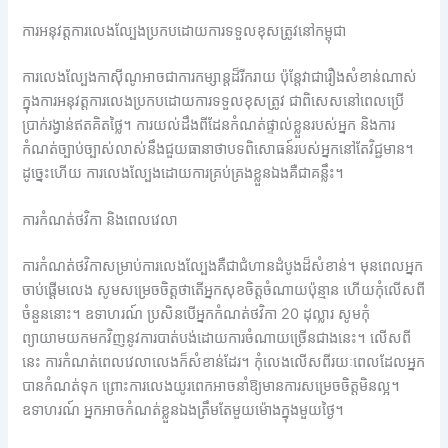
ការអនុវត្តការលេងល្បែងប្រកបដោយការទទួលខុសត្រូវនៅកម្ពុជា
ការលេងល្បែងកាស៊ីណូអាចជាការកម្សាន្តដ៏រីករាយ ប៉ុន្តែវាជារឿងសំខាន់ណាស់
ក្នុងការអនុវត្តការលេងប្រកបដោយការទទួលខុសត្រូវ ជាពិសេសនៅពេលប្រើ
ប្រាក់រង្វាន់ឥតគិតថ្លៃ។ ការយល់ដឹងពីដែនកំណត់ផ្ទាល់ខ្លួនរបស់អ្នក និងការ
កំណត់ច្បាប់ច្បាស់លាស់នឹងជួយធានាថាបទពិសោធន៍របស់អ្នកនៅតែវិជ្ជមាន។
ដូច្នេះហើយ ការលេងល្បែងដោយការគ្រប់គ្រងខ្លួនឯងគឺជាគន្លឹះ។
ការកំណត់ថវិកា និងពេលវេលា
ការកំណត់ថវិកាសម្រាប់ការលេងល្បែងគឺជាជំហានដំបូងដ៏សំខាន់។ មុនពេលអ្នក
ចាប់ផ្តើមលេង សូមសម្រេចចិត្តថាតើអ្នកសុខចិត្តចំណាយប៉ុន្មាន ហើយកុំលើសពី
ចំនួននោះ។ ឧទាហរណ៍ ប្រសិនបើអ្នកកំណត់ថវិកា 20 ដុល្លារ សូមកុំ
ព្យាយាមយកមកវិញនូវការបាត់បង់ដោយការចំណាយច្រើនជាងនេះ។ លើសពី
នេះ ការកំណត់ពេលវេលាលេងក៏សំខាន់ដែរ។ កុំលេងលើសពីរយៈពេលដែលអ្នក
បានកំណត់ទុក ព្រោះការលេងយូរពេកអាចនាំឱ្យមានការសម្រេចចិត្តមិនល្អ។
ឧទាហរណ៍ អ្នកអាចកំណត់ខ្លួនឯងត្រឹមតែមួយម៉ោងក្នុងមួយថ្ងៃ។