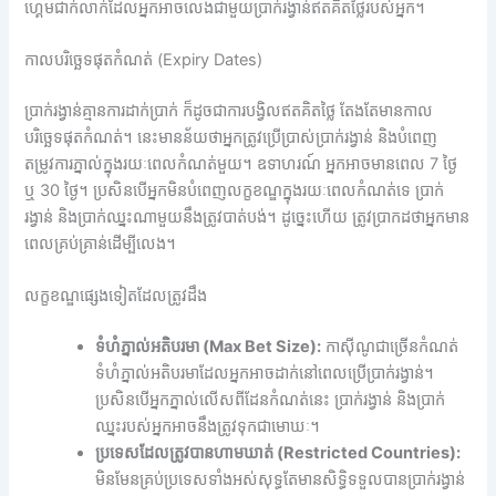
ហ្គេមជាក់លាក់ដែលអ្នកអាចលេងជាមួយប្រាក់រង្វាន់ឥតគិតថ្លៃរបស់អ្នក។
កាលបរិច្ឆេទផុតកំណត់ (Expiry Dates)
ប្រាក់រង្វាន់គ្មានការដាក់ប្រាក់ ក៏ដូចជាការបង្វិលឥតគិតថ្លៃ តែងតែមានកាល
បរិច្ឆេទផុតកំណត់។ នេះមានន័យថាអ្នកត្រូវប្រើប្រាស់ប្រាក់រង្វាន់ និងបំពេញ
តម្រូវការភ្នាល់ក្នុងរយៈពេលកំណត់មួយ។ ឧទាហរណ៍ អ្នកអាចមានពេល 7 ថ្ងៃ
ឬ 30 ថ្ងៃ។ ប្រសិនបើអ្នកមិនបំពេញលក្ខខណ្ឌក្នុងរយៈពេលកំណត់ទេ ប្រាក់
រង្វាន់ និងប្រាក់ឈ្នះណាមួយនឹងត្រូវបាត់បង់។ ដូច្នេះហើយ ត្រូវប្រាកដថាអ្នកមាន
ពេលគ្រប់គ្រាន់ដើម្បីលេង។
លក្ខខណ្ឌផ្សេងទៀតដែលត្រូវដឹង
ទំហំភ្នាល់អតិបរមា (Max Bet Size):
កាស៊ីណូជាច្រើនកំណត់
ទំហំភ្នាល់អតិបរមាដែលអ្នកអាចដាក់នៅពេលប្រើប្រាក់រង្វាន់។
ប្រសិនបើអ្នកភ្នាល់លើសពីដែនកំណត់នេះ ប្រាក់រង្វាន់ និងប្រាក់
ឈ្នះរបស់អ្នកអាចនឹងត្រូវទុកជាមោឃៈ។
ប្រទេសដែលត្រូវបានហាមឃាត់ (Restricted Countries):
មិនមែនគ្រប់ប្រទេសទាំងអស់សុទ្ធតែមានសិទ្ធិទទួលបានប្រាក់រង្វាន់