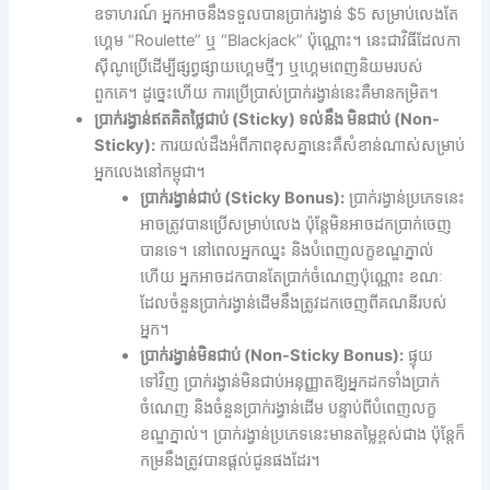
ឧទាហរណ៍ អ្នកអាចនឹងទទួលបានប្រាក់រង្វាន់ $5 សម្រាប់លេងតែ
ហ្គេម “Roulette” ឬ “Blackjack” ប៉ុណ្ណោះ។ នេះជាវិធីដែលកា
ស៊ីណូប្រើដើម្បីផ្សព្វផ្សាយហ្គេមថ្មីៗ ឬហ្គេមពេញនិយមរបស់
ពួកគេ។ ដូច្នេះហើយ ការប្រើប្រាស់ប្រាក់រង្វាន់នេះគឺមានកម្រិត។
ប្រាក់រង្វាន់ឥតគិតថ្លៃជាប់ (Sticky) ទល់នឹង មិនជាប់ (Non-
Sticky):
ការយល់ដឹងអំពីភាពខុសគ្នានេះគឺសំខាន់ណាស់សម្រាប់
អ្នកលេងនៅកម្ពុជា។
ប្រាក់រង្វាន់ជាប់ (Sticky Bonus):
ប្រាក់រង្វាន់ប្រភេទនេះ
អាចត្រូវបានប្រើសម្រាប់លេង ប៉ុន្តែមិនអាចដកប្រាក់ចេញ
បានទេ។ នៅពេលអ្នកឈ្នះ និងបំពេញលក្ខខណ្ឌភ្នាល់
ហើយ អ្នកអាចដកបានតែប្រាក់ចំណេញប៉ុណ្ណោះ ខណៈ
ដែលចំនួនប្រាក់រង្វាន់ដើមនឹងត្រូវដកចេញពីគណនីរបស់
អ្នក។
ប្រាក់រង្វាន់មិនជាប់ (Non-Sticky Bonus):
ផ្ទុយ
ទៅវិញ ប្រាក់រង្វាន់មិនជាប់អនុញ្ញាតឱ្យអ្នកដកទាំងប្រាក់
ចំណេញ និងចំនួនប្រាក់រង្វាន់ដើម បន្ទាប់ពីបំពេញលក្ខ
ខណ្ឌភ្នាល់។ ប្រាក់រង្វាន់ប្រភេទនេះមានតម្លៃខ្ពស់ជាង ប៉ុន្តែក៏
កម្រនឹងត្រូវបានផ្តល់ជូនផងដែរ។