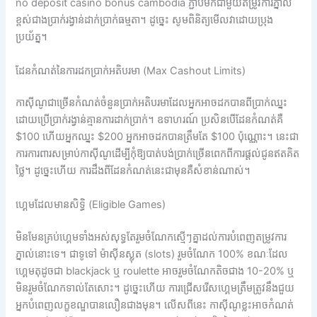
no deposit casino bonus cambodia ភ្ជាប់មកជាមួយតម្រូវការភ្នាល់
ខ្ពស់ជាងប្រាក់រង្វាន់ដាក់ប្រាក់ធម្មតា។ ដូច្នេះ សូមពិនិត្យមើលវាដោយប្រុង
ប្រយ័ត្ន។
ដែនកំណត់នៃការដកប្រាក់អតិបរមា (Max Cashout Limits)
កាស៊ីណូជាច្រើនកំណត់ចំនួនប្រាក់អតិបរមាដែលអ្នកអាចដកបានពីប្រាក់ឈ្នះ
ដោយប្រើប្រាក់រង្វាន់គ្មានការដាក់ប្រាក់។ ឧទាហរណ៍ ប្រសិនបើដែនកំណត់គឺ
$100 ហើយអ្នកឈ្នះ $200 អ្នកអាចដកបានត្រឹមតែ $100 ប៉ុណ្ណោះ។ នេះជា
ការការពារសម្រាប់កាស៊ីណូដើម្បីកុំឱ្យបាត់បង់ប្រាក់ច្រើនពេកពីការផ្តល់ជូនឥតគិត
ថ្លៃ។ ដូច្នេះហើយ ការដឹងពីដែនកំណត់នេះជាមុនគឺសំខាន់ណាស់។
ហ្គេមដែលមានសិទ្ធិ (Eligible Games)
មិនមែនគ្រប់ហ្គេមទាំងអស់សុទ្ធតែរួមចំណែកស្មើៗគ្នាដល់ការបំពេញតម្រូវការ
ភ្នាល់នោះទេ។ ជាទូទៅ ម៉ាស៊ីនស្លុត (slots) រួមចំណែក 100% ខណៈដែល
ហ្គេមតុដូចជា blackjack ឬ roulette អាចរួមចំណែកតិចជាង 10-20% ឬ
មិនរួមចំណែកទាល់តែសោះ។ ដូច្នេះហើយ ការជ្រើសរើសហ្គេមត្រឹមត្រូវនឹងជួយ
អ្នកបំពេញលក្ខខណ្ឌបានលឿនជាងមុន។ លើសពីនេះ កាស៊ីណូខ្លះអាចកំណត់