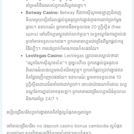
គាំទ្រអតិថិជនរបស់ពួកគេគឺល្អឥតខ្ចោះ។
Betway Casino:
Betway គឺជាកាស៊ីណូអនឡាញដ៏ពេញ
និយមមួយទៀតដែលផ្តល់ជូននូវប្រាក់រង្វាន់គ្មានការដាក់ប្រាក់ម្តង
ម្កាល។ ឧទាហរណ៍ អ្នកអាចនឹងទទួលបាន 20 ហ្វ្រីស្ពីន (free
spins) នៅលើហ្គេមស្លុតជាក់លាក់មួយ។ លក្ខខណ្ឌនៃការភ្នាល់ជា
ទូទៅអាចទទួលយកបាន។ ពួកគេមានហ្គេមជាច្រើនពីអ្នកផ្តល់កម្ម
វិធីល្បីៗ។ ការបង់ប្រាក់ក៏មានភាពរហ័សផងដែរ។
LeoVegas Casino:
LeoVegas ត្រូវបានគេស្គាល់ថាជា
“ស្តេចនៃកាស៊ីណូចល័ត”។ ដូច្នេះហើយ ពួកគេផ្តល់ជូននូវបទ
ពិសោធន៍លេងហ្គេមចល័តដ៏អស្ចារ្យ។ ពួកគេក៏ផ្តល់ប្រាក់រង្វាន់ឥត
គិតថ្លៃជាញឹកញាប់ផងដែរ។ ឧទាហរណ៍ អ្នកអាចទទួលបាន 10
ហ្វ្រីស្ពីនដោយមិនចាំបាច់ដាក់ប្រាក់។ ទោះជាយ៉ាងណាក៏ដោយ លក្ខ
ខណ្ឌនៃការភ្នាល់អាចខុសគ្នា។ ពួកគេមានជម្រើសហ្គេមដ៏ធំទូលាយ
និងការគាំទ្រ 24/7 ។
របៀបជ្រើសរើសប្រាក់រង្វាន់ឥតគិតថ្លៃល្អបំផុតសម្រាប់អ្នក
នៅពេលជ្រើសរើស no deposit casino bonus cambodia ល្អបំផុត
សម្រាប់អ្នក សូមពិចារណាពីចំណុចសំខាន់ៗមួយចំនួន។