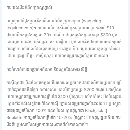
ការយល់ដឹងអំពីលក្ខខណ្ឌភ្នាល់
បញ្ហាទូទៅបំផុតមួយគឺការមិនយល់ពីតម្រូវការភ្នាល់ (wagering
requirements)។ ឧទាហរណ៍ ប្រសិនបើអ្នកទទួលបានប្រាក់រង្វាន់ $10
ជាមួយនឹងតម្រូវការភ្នាល់ 30x មានន័យថាអ្នកត្រូវតែភ្នាល់សរុប $300 មុន
ពេលអ្នកអាចដកប្រាក់ឈ្នះបាន។ ជារឿយៗ អ្នកលេងគិតថាពួកគេអាចដកប្រាក់
បានភ្លាមៗនៅពេលដែលពួកគេឈ្នះ។ ដូច្នេះហើយ សូមអានលក្ខខណ្ឌទាំងនេះ
ដោយប្រុងប្រយ័ត្ន។ កាស៊ីណូខ្លះអាចមានតម្រូវការភ្នាល់ខ្ពស់ជាងនេះ។
ការកំណត់ការដកប្រាក់អតិបរមា និងហ្គេមដែលមានសិទ្ធិ
កាស៊ីណូជាច្រើនកំណត់ចំនួនអតិបរមាដែលអ្នកអាចដកបានពីការឈ្នះដោយប្រើ
ប្រាក់រង្វាន់ឥតគិតថ្លៃ។ ឧទាហរណ៍ ទោះបីជាអ្នកឈ្នះ $200 ក៏ដោយ កាស៊ីណូ
អាចអនុញ្ញាតឱ្យអ្នកដកបានត្រឹមតែ $100 ប៉ុណ្ណោះ។ លើសពីនេះ មិនមែនគ្រប់
ហ្គេមទាំងអស់សុទ្ធតែរួមចំណែកស្មើៗគ្នាដល់តម្រូវការភ្នាល់នោះទេ។ ហ្គេមស្លុត
ជាធម្មតារួមចំណែក 100% ខណៈដែលហ្គេមតុដូចជា Blackjack ឬ
Roulette អាចរួមចំណែកត្រឹមតែ 10-20% ប៉ុណ្ណោះ។ ហេតុដូច្នេះហើយ ការ
ដឹងពីហ្គេមណាដែលអ្នកអាចលេងបានគឺសំខាន់ណាស់។