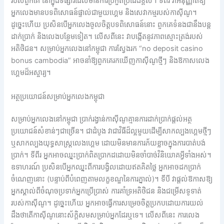
របស់ពួកគេ នៅក្នុងទីផ្សារដែលមានការប្រកួតប្រជែងខ្ពស់។ ទីពីរ វាអនុញ្ញាតឱ្យ
អ្នកលេងមានបទពិសោធន៍ផ្ទាល់ជាមួយហ្គេម និងសេវាកម្មរបស់កាស៊ីណូ។
ដូច្នេះហើយ ប្រសិនបើអ្នកលេងចូលចិត្តបទពិសោធន៍នោះ ពួកគេទំនងជានឹងបន្ត
ដាក់ប្រាក់ និងលេងបន្ថែមទៀត។ លើសពីនេះ វាបង្កើតនូវភាពស្មោះត្រង់របស់
អតិថិជន។ សម្រាប់អ្នកលេងនៅកម្ពុជា ការស្វែងរក “no deposit casino
bonus cambodia” អាចនាំឱ្យពួកគេរកឃើញកាស៊ីណូថ្មីៗ និងឱកាសលេង
ហ្គេមដ៏អស្ចារ្យ។
អត្ថប្រយោជន៍សម្រាប់អ្នកលេងកម្ពុជា
សម្រាប់អ្នកលេងនៅកម្ពុជា ប្រាក់រង្វាន់កាស៊ីណូគ្មានការដាក់ប្រាក់ផ្តល់អត្ថ
ប្រយោជន៍សំខាន់ៗជាច្រើន។ ជាដំបូង វាជាវិធីដ៏ល្អមួយដើម្បីសាកល្បងហ្គេមថ្មីៗ
ឬសាកល្បងយុទ្ធសាស្ត្រលេងហ្គេម ដោយមិនមានការភ័យខ្លាចក្នុងការបាត់បង់
ប្រាក់។ ទីពីរ អ្នកអាចឈ្នះប្រាក់ពិតប្រាកដដោយមិនចាំបាច់វិនិយោគអ្វីទាំងអស់។
ឧទាហរណ៍ ប្រសិនបើអ្នកឈ្នះពីការបង្វិលដោយឥតគិតថ្លៃ អ្នកអាចដកប្រាក់
ចំណេញនោះ (បន្ទាប់ពីបំពេញតាមលក្ខខណ្ឌនៃការភ្នាល់)។ ទីបី វាផ្តល់ឱកាសឱ្យ
អ្នកស្គាល់ពីចំណុចប្រទាក់អ្នកប្រើប្រាស់ ការគាំទ្រអតិថិជន និងជម្រើសទូទាត់
របស់កាស៊ីណូ។ ដូច្នេះហើយ អ្នកអាចធ្វើការសម្រេចចិត្តប្រកបដោយការយល់
ដឹងថាតើកាស៊ីណូនោះស័ក្តិសមសម្រាប់អ្នកដែរឬទេ។ លើសពីនេះ ការលេង