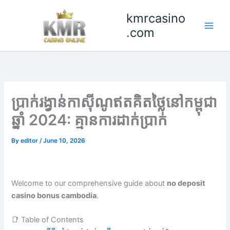
Skip
kmrcasino
to
.com
content
ប្រាក់រង្វាន់កាស៊ីណូឥតគិតថ្លៃនៅកម្ពុជា
ឆ្នាំ 2024: គ្មានការដាក់ប្រាក់
By
editor
/
June 10, 2026
Welcome to our comprehensive guide about
no deposit
casino bonus cambodia
.
📑 Table of Contents