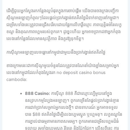
ដើម្បីជួយអ្នកស្វែងរកកន្លែងល្អបំផុតក្នុងការចាប់ផ្តើម យើងបានចងក្រងបញ្ជីកា
ស៊ីណូអនឡាញកំពូលៗដែលផ្តល់ប្រាក់រង្វាន់ឥតគិតថ្លៃដ៏ទាក់ទាញនៅកម្ពុជា។
ជម្រើសទាំងនេះត្រូវបានជ្រើសរើសដោយផ្អែកលើកេរ្តិ៍ឈ្មោះ ភាពយុត្តិធម៌នៃលក្ខ
ខណ្ឌ និងគុណភាពហ្គេមរបស់ពួកគេ។ ដូច្នេះហើយ អ្នកអាចប្រាកដថាអ្នកកំពុង
លេងនៅកន្លែងដែលមានសុវត្ថិភាព និងគួរឱ្យទុកចិត្ត។
កាស៊ីណូអនឡាញលេចធ្លោនៅកម្ពុជាជាមួយនឹងប្រាក់រង្វាន់ឥតគិតថ្លៃ
ខាងក្រោមនេះជាកាស៊ីណូមួយចំនួនដែលត្រូវបានណែនាំយ៉ាងខ្លាំងសម្រាប់អ្នក
លេងនៅកម្ពុជាដែលកំពុងស្វែងរក no deposit casino bonus
cambodia:
888 Casino:
កាស៊ីណូ 888 គឺជាឈ្មោះល្បីមួយនៅក្នុង
ឧស្សាហកម្មល្បែងអនឡាញ។ ពួកគេច្រើនតែផ្តល់ប្រាក់រង្វាន់គ្មាន
ការដាក់ប្រាក់សម្រាប់អ្នកលេងថ្មី។ ជាឧទាហរណ៍ អ្នកអាចទទួល
បាន $88 ឥតគិតថ្លៃដើម្បីលេងហ្គេមស្លុត ឬហ្គេមតុ។ លក្ខខណ្ឌនៃ
ការភ្នាល់ជាធម្មតាមានភាពសមរម្យ។ ពួកគេមានជម្រើសហ្គេមដ៏ធំ
ទូលាយ រួមទាំងហ្គេមស្លុត រ៉ូឡែត និងប៊្លែកជែក។ លើសពីនេះ ការ