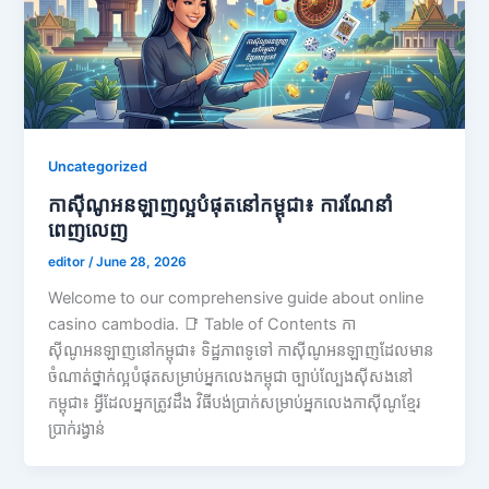
Uncategorized
កាស៊ីណូអនឡាញល្អបំផុតនៅកម្ពុជា៖ ការណែនាំ
ពេញលេញ
editor
/
June 28, 2026
Welcome to our comprehensive guide about online
casino cambodia. 📑 Table of Contents កា
ស៊ីណូអនឡាញនៅកម្ពុជា៖ ទិដ្ឋភាពទូទៅ កាស៊ីណូអនឡាញដែលមាន
ចំណាត់ថ្នាក់ល្អបំផុតសម្រាប់អ្នកលេងកម្ពុជា ច្បាប់ល្បែងស៊ីសងនៅ
កម្ពុជា៖ អ្វីដែលអ្នកត្រូវដឹង វិធីបង់ប្រាក់សម្រាប់អ្នកលេងកាស៊ីណូខ្មែរ
ប្រាក់រង្វាន់