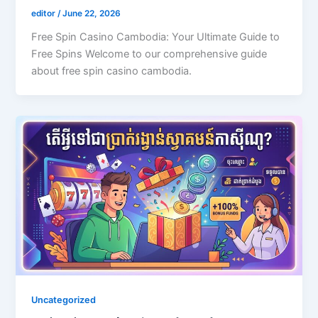
editor
/
June 22, 2026
Free Spin Casino Cambodia: Your Ultimate Guide to
Free Spins Welcome to our comprehensive guide
about free spin casino cambodia.
Uncategorized