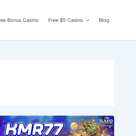
ree Bonus Casino
Free $5 Casino
Blog