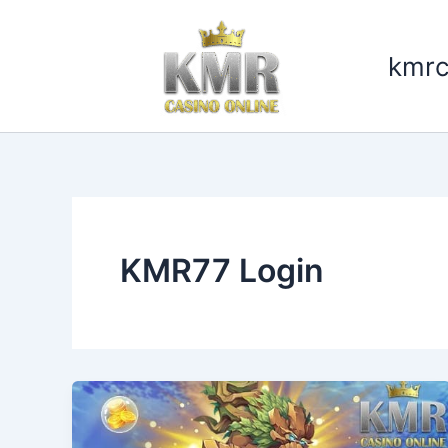
Skip
to
kmrc
content
KMR77 Login