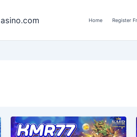
asino.com
Home
Register F