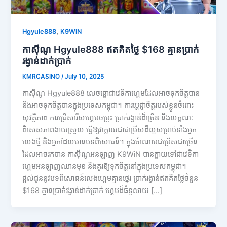
,
Hgyule888
K9WiN
កាស៊ីណូ Hgyule888 ឥតគិតថ្លៃ $168 គ្មានប្រាក់
រង្វាន់ដាក់ប្រាក់
KMRCASINO
/
July 10, 2025
កាស៊ីណូ Hgyule888 លេចធ្លោជាវេទិកាហ្គេមដែលអាចទុកចិត្តបាន
និងអាចទុកចិត្តបានក្នុងប្រទេសកម្ពុជា។ ការប្តេជ្ញាចិត្តរបស់ខ្លួនចំពោះ
សុវត្ថិភាព ការជ្រើសរើសហ្គេមចម្រុះ ប្រាក់រង្វាន់ដ៏ច្រើន និងលក្ខណៈ
ពិសេសភាពងាយស្រួល ធ្វើឱ្យវាក្លាយជាជម្រើសដ៏ល្អសម្រាប់ទាំងអ្នក
លេងថ្មី និងអ្នកដែលមានបទពិសោធន៍។ ក្នុងចំណោមជម្រើសជាច្រើន
ដែលអាចរកបាន កាស៊ីណូអនឡាញ K9WiN បានក្លាយទៅជាវេទិកា
ហ្គេមអនឡាញឈានមុខ និងគួរឱ្យទុកចិត្តនៅក្នុងប្រទេសកម្ពុជា។
ផ្តល់ជូននូវបទពិសោធន៍លេងហ្គេមគ្មានថ្នេរ ប្រាក់រង្វាន់ឥតគិតថ្លៃចំនួន
$168 គ្មានប្រាក់រង្វាន់ដាក់ប្រាក់ ហ្គេមដ៏ធំទូលាយ […]