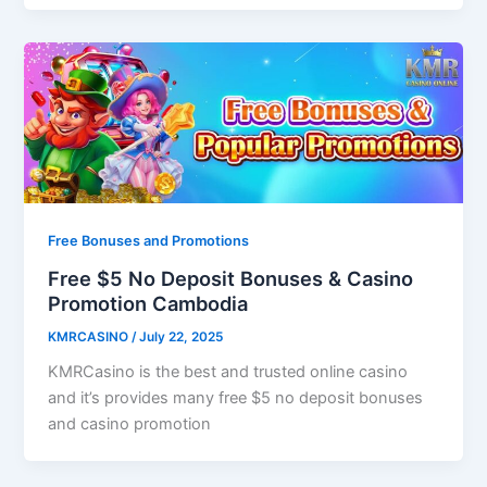
Free Bonuses and Promotions
Free $5 No Deposit Bonuses & Casino
Promotion Cambodia
KMRCASINO
/
July 22, 2025
KMRCasino is the best and trusted online casino
and it’s provides many free $5 no deposit bonuses
and casino promotion