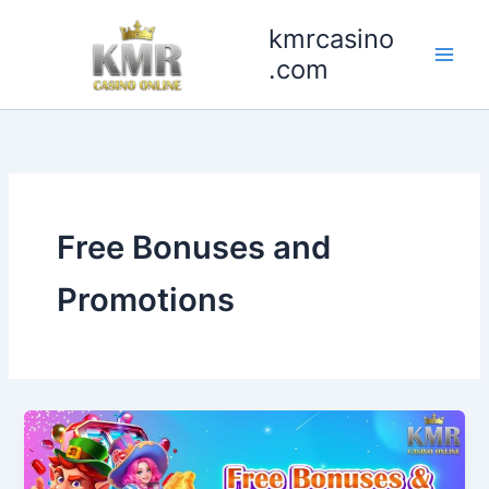
Skip
kmrcasino
to
.com
content
Free Bonuses and
Promotions