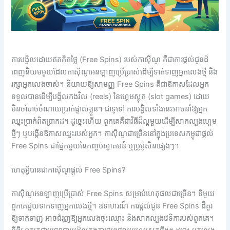
ការបង្វិលដោយឥតគិតថ្លៃ (Free Spins) របស់កាស៊ីណូ គឺជាការផ្តល់ជូនដ៏
ពេញនិយមមួយដែលកាស៊ីណូអនឡាញប្រើប្រាស់ដើម្បីទាក់ទាញអ្នកលេងថ្មី និង
រក្សាអ្នកលេងចាស់។ និយាយឱ្យសាមញ្ញ Free Spins គឺជាឱកាសដែលអ្នក
ទទួលបានដើម្បីបង្វិលកងវិល (reels) នៃហ្គេមស្លុត (slot games) ដោយ
មិនចាំបាច់ចំណាយប្រាក់ផ្ទាល់ខ្លួន។ ជាទូទៅ ការបង្វិលទាំងនេះអាចនាំឱ្យអ្នក
ឈ្នះប្រាក់ពិតប្រាកដ។ ដូច្នេះហើយ ពួកគេគឺជាវិធីដ៏ល្អមួយដើម្បីសាកល្បងហ្គេម
ថ្មីៗ ឬបង្កើនឱកាសឈ្នះរបស់អ្នក។ កាស៊ីណូជាច្រើននៅក្នុងប្រទេសកម្ពុជាផ្តល់
Free Spins ជាផ្នែកមួយនៃកញ្ចប់ស្វាគមន៍ ឬប្រូម៉ូសិនផ្សេងៗ។
ហេតុអ្វីបានជាកាស៊ីណូផ្តល់ Free Spins?
កាស៊ីណូអនឡាញប្រើប្រាស់ Free Spins សម្រាប់ហេតុផលជាច្រើន។ ទីមួយ
ពួកគេជួយទាក់ទាញអ្នកលេងថ្មី។ ឧទាហរណ៍ ការផ្តល់ជូន Free Spins ដ៏គួរ
ឱ្យទាក់ទាញ អាចជំរុញឱ្យអ្នកលេងចុះឈ្មោះ និងសាកល្បងវេទិការបស់ពួកគេ។