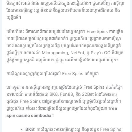
មិនច្បាស់លាស់ វាជាការល្អប្រសើរជាងក្នុងការជៀសវាង។ ផ្ទុយទៅវិញ កាស៊ីណូ
ដែលមានកេរ្តិ៍ឈ្មោះល្អ ទំនងជានឹងផ្តល់បទពិសោធន៍លេងហ្គេមដ៏រីករាយ និង
យុត្តិធម៌។
លើសពីនេះ ពិចារណាពីភាពសម្បូរបែបនៃហ្គេមស្លត។ Free Spins ភាគច្រើន
អាចប្រើបានសម្រាប់ហ្គេមស្លតជាក់លាក់។ ដូច្នេះហើយ ត្រូវប្រាកដថាកាស៊ីណូ
នោះមានហ្គេមស្លតដែលអ្នកចូលចិត្ត ឬហ្គេមដែលមានគុណភាពខ្ពស់ពីអ្នកផ្គត់
ផ្គង់ល្បីៗ។ ឧទាហរណ៍ Microgaming, NetEnt, ឬ Play’n GO គឺជាអ្នក
ផ្គត់ផ្គង់ហ្គេមស្លតដ៏ពេញនិយម។ ដូច្នេះ នេះនឹងបង្កើនឱកាសឈ្នះរបស់អ្នក។
កាស៊ីណូអនឡាញកំពូលៗដែលផ្តល់ Free Spins នៅកម្ពុជា
នៅកម្ពុជា មានកាស៊ីណូអនឡាញជាច្រើនដែលផ្តល់ Free Spins ឥតគិតថ្លៃ។
ឧទាហរណ៍ គេហទំព័រដូចជា BK8, Fun88, និង 22Bet តែងតែមានការ
ផ្តល់ជូន Free Spins ជាផ្នែកមួយនៃការស្វាគមន៍ ឬប្រូម៉ូសិនប្រចាំសប្តាហ៍។
ដូច្នេះហើយ ទាំងនេះគឺជាជម្រើសដ៏ល្អសម្រាប់អ្នកដែលកំពុងស្វែងរក
free
spin casino cambodia
។
BK8:
កាស៊ីណូនេះមានកេរ្តិ៍ឈ្មោះល្អ និងផ្តល់ជូន Free Spins