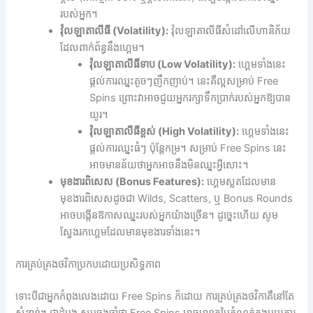
របស់អ្នក។
វ៉ុលឡាតាលីធី (Volatility):
វ៉ុលឡាតាលីធីសំដៅលើហានិភ័យ
ដែលពាក់ព័ន្ធនឹងហ្គេម។
វ៉ុលឡាតាលីធីទាប (Low Volatility):
ហ្គេមទាំងនេះ
ផ្តល់ការឈ្នះតូចៗញឹកញាប់។ នេះគឺល្អសម្រាប់ Free
Spins ព្រោះវាអាចជួយអ្នករក្សាទឹកប្រាក់របស់អ្នកឱ្យបាន
យូរ។
វ៉ុលឡាតាលីធីខ្ពស់ (High Volatility):
ហ្គេមទាំងនេះ
ផ្តល់ការឈ្នះធំៗ ប៉ុន្តែកម្រ។ សម្រាប់ Free Spins នេះ
អាចមានន័យថាអ្នកអាចនឹងមិនឈ្នះអ្វីសោះ។
មុខងារពិសេស (Bonus Features):
ហ្គេមស្លតដែលមាន
មុខងារពិសេសដូចជា Wilds, Scatters, ឬ Bonus Rounds
អាចបង្កើនឱកាសឈ្នះរបស់អ្នកយ៉ាងច្រើន។ ដូច្នេះហើយ សូម
ស្វែងរកហ្គេមដែលមានមុខងារទាំងនេះ។
ការគ្រប់គ្រងថវិកាប្រកបដោយប្រសិទ្ធភាព
ទោះបីជាអ្នកកំពុងលេងដោយ Free Spins ក៏ដោយ ការគ្រប់គ្រងថវិកាគឺនៅតែ
សំខាន់។ ជាដំបូង សូមចងចាំថា Free Spins អាចមានតម្លៃកំណត់ក្នុងមួយការ