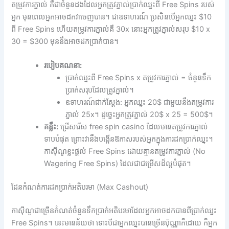
តម្រូវការភ្នាល់ គឺជាចំនួនដងដែលអ្នកត្រូវភ្នាល់ប្រាក់ឈ្នះពី Free Spins របស់
អ្នក មុនពេលអ្នកអាចដកវាចេញបាន។ ជាឧទាហរណ៍ ប្រសិនបើអ្នកឈ្នះ $10
ពី Free Spins ហើយតម្រូវការភ្នាល់គឺ 30x នោះអ្នកត្រូវភ្នាល់សរុប $10 x
30 = $300 មុននឹងអាចដកប្រាក់បាន។
របៀបគណនា:
ប្រាក់ឈ្នះពី Free Spins x តម្រូវការភ្នាល់ = ចំនួនទឹក
ប្រាក់សរុបដែលត្រូវភ្នាល់។
ឧទាហរណ៍ជាក់ស្តែង: អ្នកឈ្នះ 20$ ជាមួយនឹងតម្រូវការ
ភ្នាល់ 25x។ ដូច្នេះអ្នកត្រូវភ្នាល់ 20$ x 25 = 500$។
គន្លឹះ:
ជ្រើសរើស free spin casino ដែលមានតម្រូវការភ្នាល់
ទាបបំផុត ព្រោះវានឹងបង្កើនឱកាសរបស់អ្នកក្នុងការដកប្រាក់ឈ្នះ។
កាស៊ីណូខ្លះផ្តល់ Free Spins ដោយគ្មានតម្រូវការភ្នាល់ (No
Wagering Free Spins) ដែលជាជម្រើសដ៏ល្អបំផុត។
ដែនកំណត់ការដកប្រាក់អតិបរមា (Max Cashout)
កាស៊ីណូជាច្រើនកំណត់ចំនួនទឹកប្រាក់អតិបរមាដែលអ្នកអាចដកបានពីប្រាក់ឈ្នះ
Free Spins។ នេះមានន័យថា ទោះបីជាអ្នកឈ្នះបានច្រើនប៉ុណ្ណាក៏ដោយ ក៏អ្នក