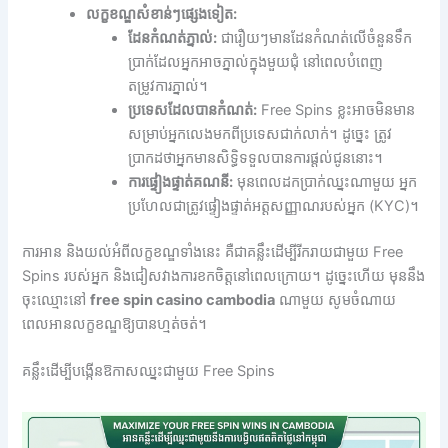
លក្ខខណ្ឌសំខាន់ៗផ្សេងទៀត:
ដែនកំណត់ភ្នាល់:
ជារឿយៗមានដែនកំណត់លើចំនួនទឹក
ប្រាក់ដែលអ្នកអាចភ្នាល់ក្នុងមួយជុំ នៅពេលបំពេញ
តម្រូវការភ្នាល់។
ប្រទេសដែលបានកំណត់:
Free Spins ខ្លះអាចមិនមាន
សម្រាប់អ្នកលេងមកពីប្រទេសជាក់លាក់។ ដូច្នេះ ត្រូវ
ប្រាកដថាអ្នកមានសិទ្ធិទទួលបានការផ្តល់ជូននោះ។
ការផ្ទៀងផ្ទាត់គណនី:
មុនពេលដកប្រាក់ឈ្នះណាមួយ អ្នក
ប្រហែលជាត្រូវផ្ទៀងផ្ទាត់អត្តសញ្ញាណរបស់អ្នក (KYC)។
ការអាន និងយល់អំពីលក្ខខណ្ឌទាំងនេះ គឺជាគន្លឹះដើម្បីរីករាយជាមួយ Free
Spins របស់អ្នក និងជៀសវាងការខកចិត្តនៅពេលក្រោយ។ ដូច្នេះហើយ មុននឹង
ចុះឈ្មោះនៅ
free spin casino cambodia
ណាមួយ សូមចំណាយ
ពេលអានលក្ខខណ្ឌឱ្យបានហ្មត់ចត់។
គន្លឹះដើម្បីបង្កើនឱកាសឈ្នះជាមួយ Free Spins