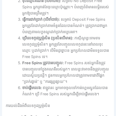
ចុះឈ្មោះគណនី (បើចាំបាច់):
សម្រាប់ No Deposit Free
Spins អ្នកគ្រាន់តែចុះឈ្មោះប៉ុណ្ណោះ។ បំពេញព័ត៌មានលម្អិតរបស់
អ្នកឱ្យបានត្រឹមត្រូវ។
ធ្វើការដាក់ប្រាក់ (បើចាំបាច់):
សម្រាប់ Deposit Free Spins
អ្នកត្រូវតែដាក់ប្រាក់តាមចំនួនដែលបានកំណត់។ ត្រូវប្រាកដថាអ្នក
បំពេញតាមលក្ខខណ្ឌដាក់ប្រាក់អប្បបរមា។
ប្រើលេខកូដប្រូម៉ូសិន (ប្រសិនបើមាន):
កាស៊ីណូខ្លះទាមទារ
លេខកូដប្រូម៉ូសិន។ អ្នកត្រូវតែបញ្ចូលលេខកូដនេះនៅពេលចុះ
ឈ្មោះ ឬដាក់ប្រាក់។ បើមិនដូច្នោះទេ អ្នកប្រហែលជាមិនទទួលបាន
Free Spins ទេ។
Free Spins ត្រូវបានបញ្ចូល:
Free Spins របស់អ្នកនឹងត្រូវ
បានបញ្ចូលទៅក្នុងគណនីរបស់អ្នក។ ពេលខ្លះវាអាចនឹងត្រូវបញ្ចូល
ដោយស្វ័យប្រវត្តិ។ ជួនកាលអ្នកប្រហែលជាត្រូវទាមទារវាពីផ្នែក
“ប្រាក់រង្វាន់” ឬ “ការផ្សព្វផ្សាយ”។
ចាប់ផ្តើមលេង:
ឥឡូវនេះ អ្នកអាចចូលទៅកាន់ហ្គេមស្លុតដែលបាន
កំណត់។ ប្រើ Free Spins របស់អ្នកដើម្បីចាប់ផ្តើមលេង។
ការយល់ដឹងអំពីលេខកូដប្រូម៉ូសិន