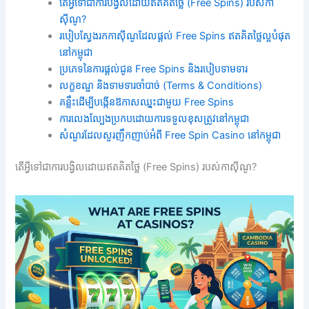
តើអ្វីទៅជាការបង្វិលដោយឥតគិតថ្លៃ (Free Spins) របស់កា
ស៊ីណូ?
របៀបស្វែងរកកាស៊ីណូដែលផ្តល់ Free Spins ឥតគិតថ្លៃល្អបំផុត
នៅកម្ពុជា
ប្រភេទនៃការផ្តល់ជូន Free Spins និងរបៀបទាមទារ
លក្ខខណ្ឌ និងទាមទារចាំបាច់ (Terms & Conditions)
គន្លឹះដើម្បីបង្កើនឱកាសឈ្នះជាមួយ Free Spins
ការលេងល្បែងប្រកបដោយការទទួលខុសត្រូវនៅកម្ពុជា
សំណួរដែលសួរញឹកញាប់អំពី Free Spin Casino នៅកម្ពុជា
តើអ្វីទៅជាការបង្វិលដោយឥតគិតថ្លៃ (Free Spins) របស់កាស៊ីណូ?