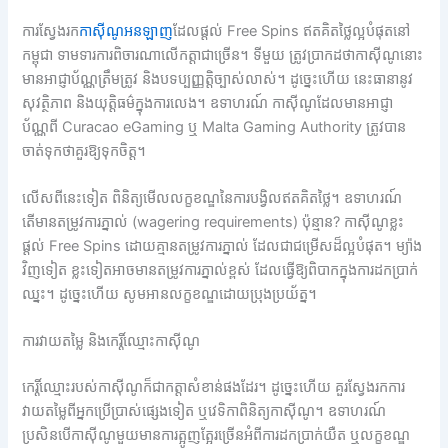
ការស្វែងរក
កាស៊ីណូអនឡាញ
ដែលផ្តល់ Free Spins ឥតគិតថ្លៃល្អបំផុតនៅ
កម្ពុជា ទាមទារការពិចារណាលើកត្តាជាច្រើន។ ទីមួយ ត្រូវប្រាកដថាកាស៊ីណូនោះ
មានអាជ្ញាប័ណ្ណត្រឹមត្រូវ និងបទប្បញ្ញត្តិច្បាស់លាស់។ ដូច្នេះហើយ នេះធានានូវ
សុវត្ថិភាព និងយុត្តិធម៌ក្នុងការលេង។ ឧទាហរណ៍ កាស៊ីណូដែលមានអាជ្ញា
ប័ណ្ណពី Curacao eGaming ឬ Malta Gaming Authority ត្រូវបាន
ចាត់ទុកថាគួរឱ្យទុកចិត្ត។
លើសពីនេះទៀត ពិនិត្យមើលលក្ខខណ្ឌនៃការបង្វិលឥតគិតថ្លៃ។ ឧទាហរណ៍
តើមានតម្រូវការភ្នាល់ (wagering requirements) ប៉ុន្មាន? កាស៊ីណូខ្លះ
ផ្តល់ Free Spins ដោយគ្មានតម្រូវការភ្នាល់ ដែលជាជម្រើសដ៏ល្អបំផុត។ ម្យ៉ាង
វិញទៀត ខ្លះទៀតអាចមានតម្រូវការភ្នាល់ខ្ពស់ ដែលធ្វើឱ្យពិបាកក្នុងការដកប្រាក់
ឈ្នះ។ ដូច្នេះហើយ សូមអានលក្ខខណ្ឌដោយប្រុងប្រយ័ត្ន។
ការវាយតម្លៃ និងកេរ្តិ៍ឈ្មោះកាស៊ីណូ
កេរ្តិ៍ឈ្មោះរបស់កាស៊ីណូក៏ជាកត្តាសំខាន់ផងដែរ។ ដូច្នេះហើយ គួរស្វែងរកការ
វាយតម្លៃពីអ្នកប្រើប្រាស់ផ្សេងទៀត ឬវេទិកាពិនិត្យកាស៊ីណូ។ ឧទាហរណ៍
ប្រសិនបើកាស៊ីណូមួយមានការត្អូញត្អែរច្រើនអំពីការដកប្រាក់យឺត ឬលក្ខខណ្ឌ