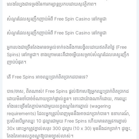
លេងល្បែងជាទម្រង់នៃការកម្សាន្តប្រកបដោយសុវត្ថិភាព។
សំណួរដែលសួរញឹកញាប់អំពី Free Spin Casino នៅកម្ពុជា
សំណួរដែលសួរញឹកញាប់អំពី Free Spin Casino នៅកម្ពុជា
អ្នកលេងជាច្រើនតែងមានចម្ងល់ទាក់ទងនឹងការបង្វិលដោយឥតគិតថ្លៃ (Free
Spins) នៅកម្ពុជា។ ខាងក្រោមនេះគឺជាចម្លើយសម្រាប់សំណួរដែលគេសួរញឹក
ញាប់បំផុត។
តើ Free Spins អាចឈ្នះប្រាក់ពិតប្រាកដបានទេ?
បាទ/ចាស, ពិតណាស់! Free Spins ផ្តល់ឱកាសឱ្យអ្នកឈ្នះប្រាក់ពិតប្រាកដ
ដោយមិនចាំបាច់ចំណាយប្រាក់ផ្ទាល់ខ្លួន។ ទោះជាយ៉ាងណាក៏ដោយ, ការឈ្នះ
ទាំងនេះច្រើនតែភ្ជាប់មកជាមួយលក្ខខណ្ឌនៃការភ្នាល់ (wagering
requirements) ដែលអ្នកត្រូវបំពេញមុននឹងអាចដកប្រាក់បាន។ ឧទាហរណ៍,
ប្រសិនបើអ្នកឈ្នះ 10 ដុល្លារជាមួយ Free Spins ហើយមានតម្រូវការភ្នាល់
30x នោះអ្នកត្រូវភ្នាល់សរុប 300 ដុល្លារ (10 x 30) មុននឹងដកប្រាក់។ ដូច្នេះ,
តែងតែអានលក្ខខណ្ឌឱ្យបានច្បាស់លាស់។