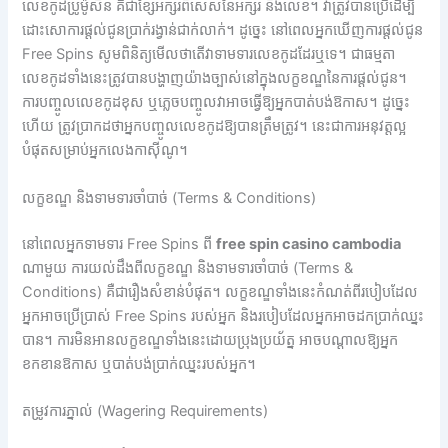
លេខកូដប្រូម៉ូសិន គឺជាខ្សែអក្សរពិសេសនៃអក្សរ និងលេខ។ វាត្រូវបានប្រើដើម្បី
ដោះសោការផ្តល់ជូនប្រាក់រង្វាន់ជាក់លាក់។ ដូច្នេះ នៅពេលអ្នកឃើញការផ្តល់ជូន
Free Spins សូមពិនិត្យមើលថាតើវាទាមទារលេខកូដដែរឬទេ។ ជាធម្មតា
លេខកូដទាំងនេះត្រូវបានបង្ហាញយ៉ាងច្បាស់នៅក្នុងលក្ខខណ្ឌនៃការផ្តល់ជូន។
ការបញ្ចូលលេខកូដខុស ឬភ្លេចបញ្ចូលវាអាចធ្វើឱ្យអ្នកបាត់បង់ឱកាស។ ដូច្នេះ
ហើយ ត្រូវប្រាកដថាអ្នកបញ្ចូលលេខកូដឱ្យបានត្រឹមត្រូវ។ នេះជាការអនុវត្តល្អ
បំផុតសម្រាប់អ្នកលេងកាស៊ីណូ។
លក្ខខណ្ឌ និងទាមទារចាំបាច់ (Terms & Conditions)
នៅពេលអ្នកទាមទារ Free Spins ពី
free spin casino cambodia
ណាមួយ ការយល់ដឹងពីលក្ខខណ្ឌ និងទាមទារចាំបាច់ (Terms &
Conditions) គឺជារឿងសំខាន់បំផុត។ លក្ខខណ្ឌទាំងនេះកំណត់ពីរបៀបដែល
អ្នកអាចប្រើប្រាស់ Free Spins របស់អ្នក និងរបៀបដែលអ្នកអាចដកប្រាក់ឈ្នះ
បាន។ ការមិនអានលក្ខខណ្ឌទាំងនេះដោយប្រុងប្រយ័ត្ន អាចបណ្តាលឱ្យអ្នក
ខកខានឱកាស ឬបាត់បង់ប្រាក់ឈ្នះរបស់អ្នក។
តម្រូវការភ្នាល់ (Wagering Requirements)