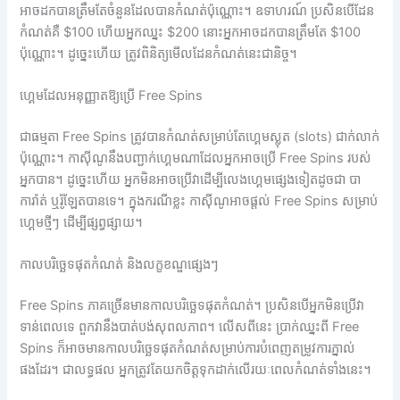
អាចដកបានត្រឹមតែចំនួនដែលបានកំណត់ប៉ុណ្ណោះ។ ឧទាហរណ៍ ប្រសិនបើដែន
កំណត់គឺ $100 ហើយអ្នកឈ្នះ $200 នោះអ្នកអាចដកបានត្រឹមតែ $100
ប៉ុណ្ណោះ។ ដូច្នេះហើយ ត្រូវពិនិត្យមើលដែនកំណត់នេះជានិច្ច។
ហ្គេមដែលអនុញ្ញាតឱ្យប្រើ Free Spins
ជាធម្មតា Free Spins ត្រូវបានកំណត់សម្រាប់តែហ្គេមស្លុត (slots) ជាក់លាក់
ប៉ុណ្ណោះ។ កាស៊ីណូនឹងបញ្ជាក់ហ្គេមណាដែលអ្នកអាចប្រើ Free Spins របស់
អ្នកបាន។ ដូច្នេះហើយ អ្នកមិនអាចប្រើវាដើម្បីលេងហ្គេមផ្សេងទៀតដូចជា បា
ការ៉ាត់ ឬរ៉ូឡែតបានទេ។ ក្នុងករណីខ្លះ កាស៊ីណូអាចផ្តល់ Free Spins សម្រាប់
ហ្គេមថ្មីៗ ដើម្បីផ្សព្វផ្សាយ។
កាលបរិច្ឆេទផុតកំណត់ និងលក្ខខណ្ឌផ្សេងៗ
Free Spins ភាគច្រើនមានកាលបរិច្ឆេទផុតកំណត់។ ប្រសិនបើអ្នកមិនប្រើវា
ទាន់ពេលទេ ពួកវានឹងបាត់បង់សុពលភាព។ លើសពីនេះ ប្រាក់ឈ្នះពី Free
Spins ក៏អាចមានកាលបរិច្ឆេទផុតកំណត់សម្រាប់ការបំពេញតម្រូវការភ្នាល់
ផងដែរ។ ជាលទ្ធផល អ្នកត្រូវតែយកចិត្តទុកដាក់លើរយៈពេលកំណត់ទាំងនេះ។