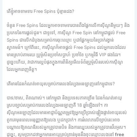
តើខ្ញុំអាចទាមទារ Free Spins ប៉ុន្មានដង?
ចំនួន Free Spins ដែលអ្នកអាចទាមទារបានពឹងផ្អែកលើកាស៊ីណូនីមួយៗ និង
ប្រភេទនៃការផ្តល់ជូន។ ជាទូទៅ, កាស៊ីណូ Free Spin នៅកម្ពុជាផ្តល់ Free
Spins ជាលើកដំបូងសម្រាប់ការចុះឈ្មោះ ឬជាផ្នែកមួយនៃប្រាក់រង្វាន់
ស្វាគមន៍។ ក្រៅពីនេះ, កាស៊ីណូក៏អាចផ្តល់ Free Spins ដល់អ្នកលេងដែល
មានស្រាប់តាមរយៈប្រូម៉ូសិនប្រចាំសប្តាហ៍ ប្រចាំខែ ឬកម្មវិធី VIP ផងដែរ។
ដូច្នេះហើយ, វាជាការល្អបំផុតក្នុងការពិនិត្យមើលទំព័រប្រូម៉ូសិនរបស់កាស៊ីណូ
ដែលអ្នកពេញចិត្ត។
តើមានដែនកំណត់អាយុសម្រាប់ការលេងល្បែងអនឡាញនៅកម្ពុជាទេ?
បាទ/ចាស, ពិតណាស់។ នៅកម្ពុជា និងប្រទេសភាគច្រើន ដែនកំណត់អាយុ
ស្របច្បាប់សម្រាប់ការលេងល្បែងអនឡាញគឺ 18 ឆ្នាំឡើងទៅ។ កា
ស៊ីណូអនឡាញដែលមានអាជ្ញាប័ណ្ណតម្រូវឱ្យអ្នកប្រើប្រាស់ផ្ទៀងផ្ទាត់អាយុរបស់
ពួកគេមុនពេលអនុញ្ញាតឱ្យលេង ឬដកប្រាក់។ ការរំលោភលើច្បាប់នេះអាច
បណ្តាលឱ្យគណនីរបស់អ្នកត្រូវបានបិទ និងការឈ្នះរបស់អ្នកត្រូវបានរឹបអូស។
ដូច្នេះ, សូមប្រាកដថាអ្នកមានអាយុគ្រប់គ្រាន់មុននឹងចុះឈ្មោះលេងនៅ
free