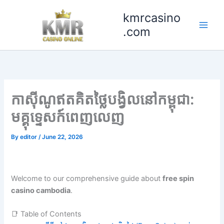
Skip
kmrcasino
to
.com
content
កាស៊ីណូឥតគិតថ្លៃបង្វិលនៅកម្ពុជា:
មគ្គុទ្ទេសក៍ពេញលេញ
By
editor
/
June 22, 2026
Welcome to our comprehensive guide about
free spin
casino cambodia
.
📑 Table of Contents