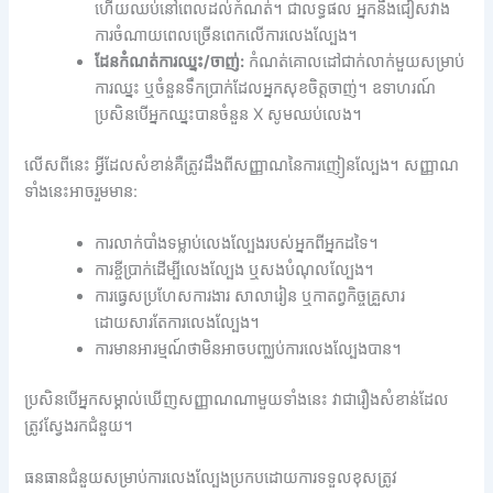
ហើយឈប់នៅពេលដល់កំណត់។ ជាលទ្ធផល អ្នកនឹងជៀសវាង
ការចំណាយពេលច្រើនពេកលើការលេងល្បែង។
ដែនកំណត់ការឈ្នះ/ចាញ់:
កំណត់គោលដៅជាក់លាក់មួយសម្រាប់
ការឈ្នះ ឬចំនួនទឹកប្រាក់ដែលអ្នកសុខចិត្តចាញ់។ ឧទាហរណ៍
ប្រសិនបើអ្នកឈ្នះបានចំនួន X សូមឈប់លេង។
លើសពីនេះ អ្វីដែលសំខាន់គឺត្រូវដឹងពីសញ្ញាណនៃការញៀនល្បែង។ សញ្ញាណ
ទាំងនេះអាចរួមមាន:
ការលាក់បាំងទម្លាប់លេងល្បែងរបស់អ្នកពីអ្នកដទៃ។
ការខ្ចីប្រាក់ដើម្បីលេងល្បែង ឬសងបំណុលល្បែង។
ការធ្វេសប្រហែសការងារ សាលារៀន ឬកាតព្វកិច្ចគ្រួសារ
ដោយសារតែការលេងល្បែង។
ការមានអារម្មណ៍ថាមិនអាចបញ្ឈប់ការលេងល្បែងបាន។
ប្រសិនបើអ្នកសម្គាល់ឃើញសញ្ញាណណាមួយទាំងនេះ វាជារឿងសំខាន់ដែល
ត្រូវស្វែងរកជំនួយ។
ធនធានជំនួយសម្រាប់ការលេងល្បែងប្រកបដោយការទទួលខុសត្រូវ