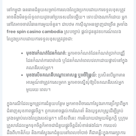
នៅកម្ពុជា ធនធានជំនួយសម្រាប់ការលេងល្បែងប្រកបដោយការទទួលខុសត្រូវ
អាចនឹងមិនទូលំទូលាយដូចនៅប្រទេសដទៃឡើយ។ ទោះយ៉ាងណាក៏ដោយ អ្នក
នៅតែអាចចាត់វិធានការមួយចំនួន។ ជាបឋម កាស៊ីណូអនឡាញជាច្រើន រួមទាំង
free spin casino cambodia
ស្របច្បាប់ ផ្តល់ជូននូវឧបករណ៍លេង
ល្បែងប្រកបដោយការទទួលខុសត្រូវដូចជា:
មុខងារកំណត់ដែនកំណត់:
អ្នកអាចកំណត់ដែនកំណត់ប្រាក់បញ្ញើ
ដែនកំណត់ការបាត់បង់ ឬដែនកំណត់ពេលវេលាដោយផ្ទាល់នៅក្នុង
គណនីរបស់អ្នក។
មុខងារបិទគណនីបណ្ដោះអាសន្ន ឬអចិន្ត្រៃយ៍:
ប្រសិនបើអ្នកមាន
អារម្មណ៍ថាត្រូវការសម្រាក អ្នកអាចស្នើសុំឱ្យបិទគណនីរបស់អ្នក
មួយរយៈពេល។
ក្នុងករណីដែលអ្នកត្រូវការជំនួយបន្ថែម អ្នកអាចពិចារណាស្វែងរកការប្រឹក្សាពីអ្នក
ជំនាញសុខភាពផ្លូវចិត្ត។ ពួកគេអាចផ្តល់ការណែនាំ និងយុទ្ធសាស្ត្រដើម្បីគ្រប់
គ្រងទម្លាប់លេងល្បែងរបស់អ្នក។ លើសពីនេះ ការនិយាយជាមួយមិត្តភក្តិ ឬក្រុម
គ្រួសារដែលអ្នកទុកចិត្តក៏អាចជាជំនួយផ្លូវចិត្តដ៏សំខាន់ផងដែរ។ ការយល់
ដឹងពីហានិភ័យ និងការស្វែងរកជំនួយនៅពេលចាំបាច់ គឺជាគន្លឹះក្នុងការរក្សាការ