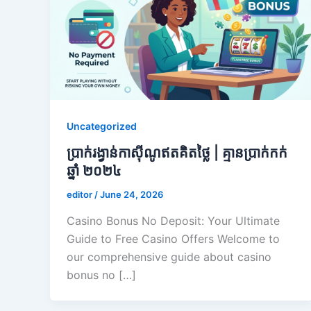
Uncategorized
ប្រាក់រង្វាន់កាស៊ីណូឥតគិតថ្លៃ | គ្មានប្រាក់កក់
ឆ្នាំ ២០២៤
editor
/
June 24, 2026
Casino Bonus No Deposit: Your Ultimate
Guide to Free Casino Offers Welcome to
our comprehensive guide about casino
bonus no […]