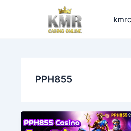
Skip
to
kmrc
content
PPH855