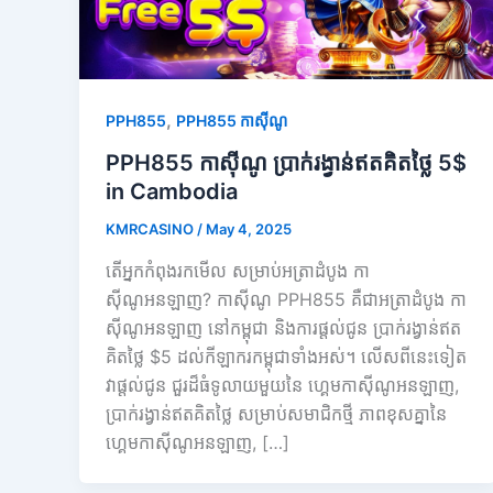
,
PPH855
PPH855 កាស៊ីណូ
PPH855 កាស៊ីណូ ប្រាក់រង្វាន់ឥតគិតថ្លៃ 5$
in Cambodia
KMRCASINO
/
May 4, 2025
តើអ្នកកំពុងរកមើល សម្រាប់អត្រាដំបូង កា
ស៊ីណូអនឡាញ? កាស៊ីណូ PPH855 គឺជាអត្រាដំបូង កា
ស៊ីណូអនឡាញ នៅកម្ពុជា និងការផ្តល់ជូន ប្រាក់រង្វាន់ឥត
គិតថ្លៃ $5 ដល់កីឡាករកម្ពុជាទាំងអស់។ លើសពីនេះទៀត
វាផ្តល់ជូន ជួរដ៏ធំទូលាយមួយនៃ ហ្គេមកាស៊ីណូអនឡាញ,
ប្រាក់រង្វាន់ឥតគិតថ្លៃ សម្រាប់សមាជិកថ្មី ភាពខុសគ្នានៃ
ហ្គេមកាស៊ីណូអនឡាញ, […]