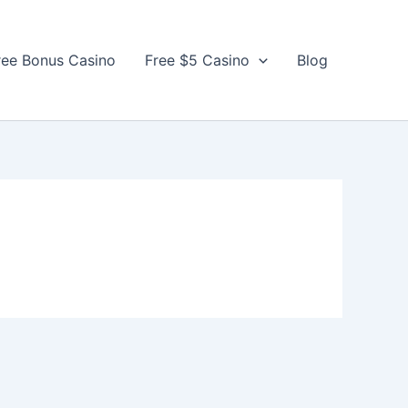
ree Bonus Casino
Free $5 Casino
Blog