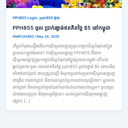
,
PPH855 Login
pph855 ចូល
PPH855 ចូល ប្រាក់រង្វាន់ឥតគិតថ្លៃ $5 នៅកម្ពុជា
KMRCASINO
/
May 24, 2025
តើអ្នកកំពុងសម្លឹងមើលកាស៊ីណូអនឡាញស្របច្បាប់ដ៏ល្អបំផុតនៅក្នុង
ប្រទេសកម្ពុជាមែនទេ? កាស៊ីណូអនឡាញ PPH855 គឺជាកា
ស៊ីណូអនឡាញស្របច្បាប់ដ៏ល្អបំផុតនៅក្នុងប្រទេសកម្ពុជា ហើយវា
ផ្តល់ជូនការ ចូល ដោយឥតគិតថ្លៃ pph855 ប្រាក់រង្វាន់ $5 ដោយមិន
ចាំបាច់ដាក់ប្រាក់ ងាយស្រួលប្រើ ចំណុចប្រទាក់ហ្គេមកាស៊ីណូអនឡាញ
ជាច្រើន ការដាក់ប្រាក់ និងការដកប្រាក់ប្រកបដោយសុវត្ថិភាព។ អ្នកអាច
ដាក់ប្រាក់ និងដកប្រាក់គ្មានដែនកំណត់ដោយការលេងហ្គេម។ ចុះឈ្មោះ
យ៉ាងងាយស្រួល និងចូលរួមថ្ងៃនេះ! លេងហ្គេមកាស៊ីណូអនឡាញ
ផ្សេងៗ […]