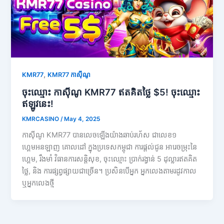
,
KMR77
KMR77 កាស៊ីណូ
ចុះឈ្មោះ កាស៊ីណូ KMR77 ឥតគិតថ្លៃ $5! ចុះឈ្មោះ
ឥឡូវនេះ!
KMRCASINO
/
May 4, 2025
កាស៊ីណូ KMR77 បានលេចឡើងយ៉ាងឆាប់រហ័ស ជាលេខ១
ហ្គេមអនឡាញ គោលដៅ ក្នុង​ប្រទេស​កម្ពុជា ការផ្តល់ជូន អារេចម្រុះនៃ
ហ្គេម, រឹងមាំ វិធានការសន្តិសុខ, ចុះឈ្មោះ ប្រាក់រង្វាន់ 5 ដុល្លារឥតគិត
ថ្លៃ, និង ការផ្សព្វផ្សាយជាច្រើន។ ប្រសិនបើអ្នក អ្នកលេងតាមរដូវកាល
ឬអ្នកលេងថ្មី