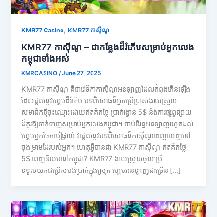
,
KMR77 Casino
KMR77 កាស៊ីណូ
KMR77 កាស៊ីណូ – ជាកន្លែងដ៏រំភើបសម្រាប់អ្នកលេង
កម្ពុជាទាំងអស់
KMRCASINO
/
June 27, 2025
KMR77 កាស៊ីណូ គឺជាវេទិកាកាស៊ីណូអនឡាញដែលកំពុងកើនឡើង
ដែលផ្តល់នូវហ្គេមដ៏រំភើប បទពិសោធន៍អ្នកប្រើប្រាស់ងាយស្រួល
សមាជិកថ្មីចុះឈ្មោះដោយឥតគិតថ្លៃ ប្រាក់រង្វាន់ 5$ និងការផ្សព្វផ្សាយ
ដ៏គួរឱ្យទាក់ទាញសម្រាប់អ្នកលេងកម្ពុជា។ ចាប់ពីរន្ធអនឡាញរហូតដល់
ហ្គេមអ្នកចែកបៀផ្ទាល់ វាផ្តល់នូវបទពិសោធន៍កាស៊ីណូពេញលេញនៅ
ចុងម្រាមដៃរបស់អ្នក។ ហេតុអ្វីបានជា KMR77 កាស៊ីណូ ឥតគិតថ្លៃ
5$ ពេញនិយមនៅកម្ពុជា? KMR77 ងាយស្រួលចូលប្រើ
ទទួលយកជម្រើសបង់ប្រាក់ក្នុងស្រុក ហ្គេមអនឡាញជាច្រើន […]