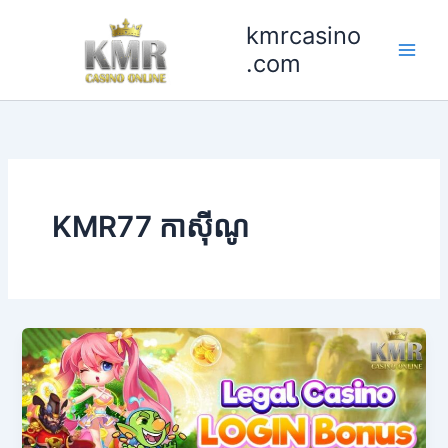
Skip
kmrcasino
to
.com
content
KMR77 កាស៊ីណូ