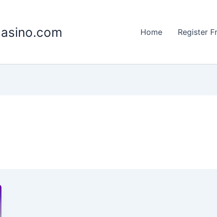
asino.com
Home
Register F