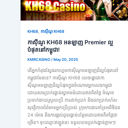
,
KH68
កាស៊ីណូ KH68
កាស៊ីណូ KH68 អនឡាញ Premier ល្អ
បំផុតនៅកម្ពុជា!
KMRCASINO
/
May 20, 2025
តើអ្នកកំពុងស្វែងរកហ្គេមកាស៊ីណូអនឡាញដ៏ល្អបំផុតនៅ
កម្ពុជាមែនទេ? កាស៊ីណូ KH68 លេចធ្លោជាកា
ស៊ីណូអនឡាញដ៏ល្អបំផុតក្នុងចំណោមអ្នកលេងកម្ពុជា
ដោយសារប្រាក់រង្វាន់ស្វាគមន៍ដោយឥតគិតថ្លៃ ចំណុច
ប្រទាក់ងាយស្រួលប្រើ ការដាក់ប្រាក់ និងដកប្រាក់រហ័ស
សុវត្ថិភាពព័ត៌មានអ្នកប្រើប្រាស់ ក្រុមការងារគាំទ្រអតិថិជន
24 ម៉ោង និងការផ្តល់ជូនរង្វាន់បន្ថែមដោយឥតគិតថ្លៃជា
ច្រើន។ ចុះឈ្មោះឥឡូវនេះ ទទួលបានប្រាក់រង្វាន់ភ្លាមៗ!