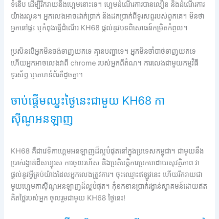
ទំនើប ដើម្បីរីករាយនឹងហ្គេមនោះទេ។ ហ្គេមដំណើរការបានលឿន និងដំណើរការ
យ៉ាងរលូន។ អ្នកលេងអាចដាក់ប្រាក់ និងដកប្រាក់ពីទូរសព្ទរបស់ពួកគេ។ មិនថា
អ្នកនៅផ្ទះ ឬកំពុងធ្វើដំណើរ KH68 ផ្តល់នូវបទពិសោធន៍កម្រិតកំពូល។
ប្រសិនបើអ្នកមិនចង់ទាញយកទេ គ្មានបញ្ហាទេ។ អ្នកមិនចាំបាច់ទាញយកទេ
ហើយអ្នកអាចលេងវាពី chrome របស់អ្នកពីតំណ។ ការលេងជាមួយកម្មវិធី
ទូរស័ព្ទ ឬគេហទំព័រគឺដូចគ្នា។
ចាប់ផ្តើមឈ្នះថ្ងៃនេះជាមួយ KH68 កា
ស៊ីណូអនឡាញ
KH68 គឺជាវេទិកាហ្គេមអនឡាញដ៏ល្អបំផុតនៅក្នុងប្រទេសកម្ពុជា។ ជាមួយនឹង
ប្រាក់រង្វាន់ដ៏សប្បុរស ការចូលរហ័ស និងប្រតិបត្តិការប្រកបដោយសុវត្ថិភាព វា
ផ្តល់នូវអ្វីគ្រប់យ៉ាងដែលអ្នកលេងត្រូវការ។ ចុះឈ្មោះឥឡូវនេះ ហើយរីករាយជា
មួយហ្គេមកាស៊ីណូអនឡាញដ៏ល្អបំផុត។ កុំខកខានប្រាក់រង្វាន់ស្វាគមន៍ដោយឥត
គិតថ្លៃរបស់អ្នក ចូលរួមជាមួយ KH68 ថ្ងៃនេះ!